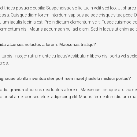
t trices posuere cubilia Suspendisse sollicitudin velit sed leo. Ut phar
assa. Quisque diam lorem interdum vapibus ac scelerisque vitae pede. Do
ibulum iaculis lacinia est. Proin dictum elementum velit. Fusce euismod
 fermentum nisl. Mauris accumsan nullael diam. Sed in lacus ut enim adip
ida atcursus neluctus a lorem. Maecenas tristiqu?
c turpis. Integer rutrum ante eu lacusVestibulum libero nisl porta vel sc
eros.
agnauae ab illo inventoa ster port rsen maet jhaslelu misleui portau?
 odio gravida atcursus nec luctus a lorem. Maecenas tristique orci ac 
or sit amet consectetuer adipiscing elit. Mauris fermentum dictum magna