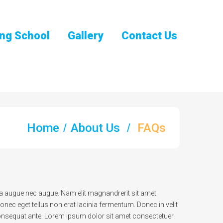
ng School
Gallery
Contact Us
Home
About Us
FAQs
etra augue nec augue. Nam elit magnandrerit sit amet
nec eget tellus non erat lacinia fermentum. Donec in velit
 consequat ante. Lorem ipsum dolor sit amet consectetuer