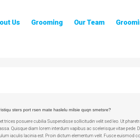
out Us
Grooming
Our Team
Groomi
istiqu sters port rsen mate haslelu milsie quqn smetsre?
t trices posuere cubilia Suspendisse sollicitudin velit sed leo. Ut phar
assa. Quisque diam lorem interdum vapibus ac scelerisque vitae pede. Do
ibulum iaculis lacinia est. Proin dictum elementum velit. Fusce euismod