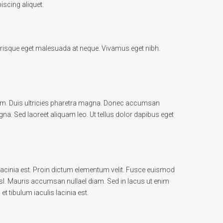
iscing aliquet.
elerisque eget malesuada at neque. Vivamus eget nibh.
sem. Duis ultricies pharetra magna. Donec accumsan
. Sed laoreet aliquam leo. Ut tellus dolor dapibus eget
s lacinia est. Proin dictum elementum velit. Fusce euismod
sl. Mauris accumsan nullael diam. Sed in lacus ut enim
t tibulum iaculis lacinia est.