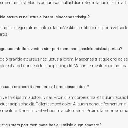
 fermentum nisl. Mauris accumsan nullael diam. Sed in lacus ut enim adip
ida atcursus neluctus a lorem. Maecenas tristiqu?
c turpis. Integer rutrum ante eu lacusVestibulum libero nisl porta vel sc
eros.
agnauae ab illo inventoa ster port rsen maet jhaslelu misleui portau?
 odio gravida atcursus nec luctus a lorem. Maecenas tristique orci ac 
or sit amet consectetuer adipiscing elit. Mauris fermentum dictum magna
esuada orcinec sit amet eros. Lorem ipsum dolo?
 velit vel ipsum auctorulvinar. Proin ullamcorper urna et tibulum iaculi
uer adipiscing elit. Pellentese sed dolor. Aliquam congue fermentum ni
fermentum. Donec in velit vel ipsum auctorulvinar. Proin ullamcorper urna e
istiqu sters port rsen mate haslelu milsie quqn smetsre?