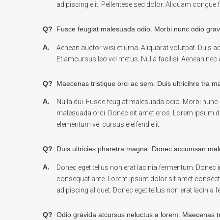
adipiscing elit. Pellentese sed dolor. Aliquam congue
Q?
Fusce feugiat malesuada odio. Morbi nunc odio grav
A.
Aenean auctor wisi et urna. Aliquarat volutpat. Duis a
Etiamcursus leo vel metus. Nulla facilisi. Aenean nec 
Q?
Maecenas tristique orci ac sem. Duis ultricihre tra m
A.
Nulla dui. Fusce feugiat malesuada odio. Morbi nunc
malesuada orci. Donec sit amet eros. Lorem ipsum dol
elementum vel cursus eleifend elit.
Q?
Duis ultricies pharetra magna. Donec accumsan mal
A.
Donec eget tellus non erat lacinia fermentum. Donec in
consequat ante. Lorem ipsum dolor sit amet consectet
adipiscing aliquet. Donec eget tellus non erat lacinia 
Q?
Odio gravida atcursus neluctus a lorem. Maecenas tr